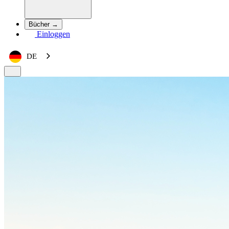
Bücher →
Einloggen
DE