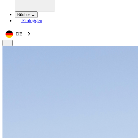
Bücher →
Einloggen
DE