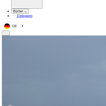
Bücher →
Einloggen
DE