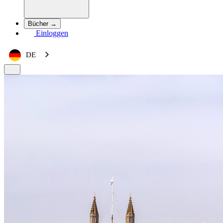
Bücher →
Einloggen
DE