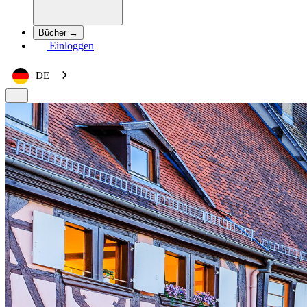
Bücher →
Einloggen
DE