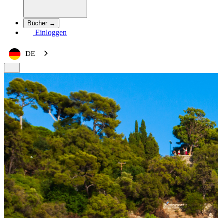
Bücher →
Einloggen
DE