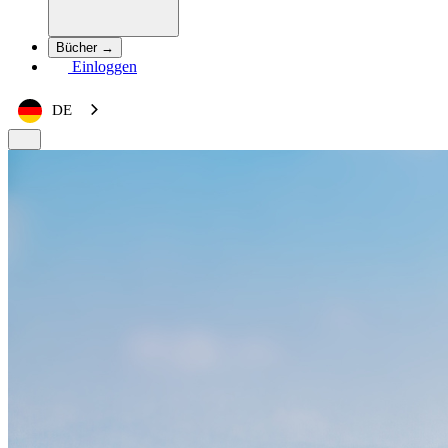
Bücher →
Einloggen
DE