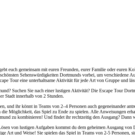
ebt euch gemeinsam mit euren Freunden, eurer Familie oder euren Koll
schönsten Sehenswürdigkeiten Dortmunds vorbei, um verschiedene Aufga
pe Tour eine unterhaltsame Aktivität für jede Art von Gruppe und lässt
d? Suchen Sie nach einer lustigen Aktivität? Die Escape Tour Dortmund
r Stadt innerhalb von 2 Stunden.
den, und ihr könnt in Teams von 2–4 Personen auch gegeneinander antre
h die Möglichkeit, das Spiel zu Ende zu spielen. Alle Anweisungen erhal
tmund zu kombinieren! Und findet ihr rechtzeitig den Ausgang? Dann w
 Lösen von lustigen Aufgaben kommst du dem geheimen Ausgang von 
rtige Art und Weise! Sie spielen das Spiel in Teams von 2-5 Personen, 