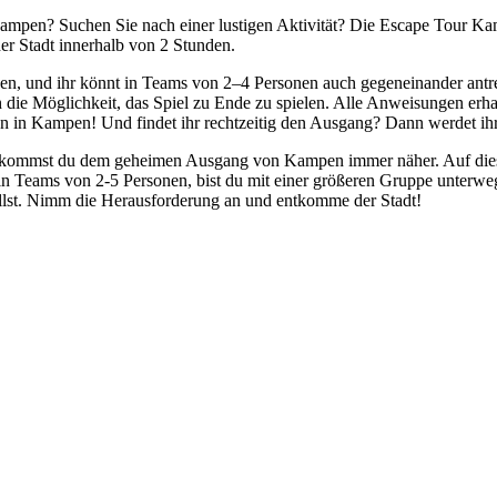
pen? Suchen Sie nach einer lustigen Aktivität? Die Escape Tour Kampen
r Stadt innerhalb von 2 Stunden.
den, und ihr könnt in Teams von 2–4 Personen auch gegeneinander antre
h die Möglichkeit, das Spiel zu Ende zu spielen. Alle Anweisungen erhal
n in Kampen! Und findet ihr rechtzeitig den Ausgang? Dann werdet ihr
st, kommst du dem geheimen Ausgang von Kampen immer näher. Auf dies
l in Teams von 2-5 Personen, bist du mit einer größeren Gruppe unterwe
llst. Nimm die Herausforderung an und entkomme der Stadt!