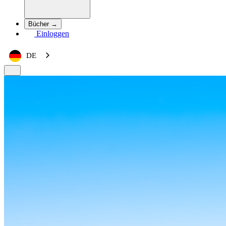
Bücher →
Einloggen
DE