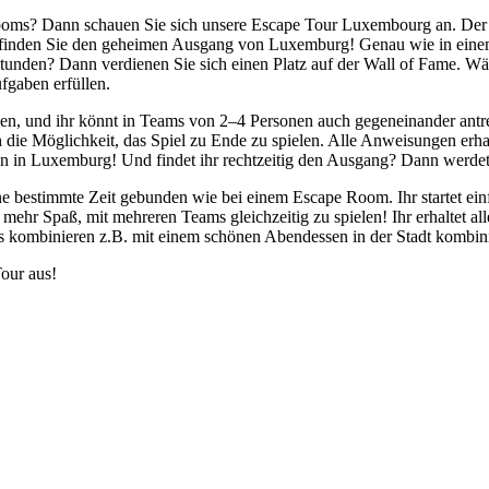
 Rooms? Dann schauen Sie sich unsere Escape Tour Luxembourg an. Der p
nd finden Sie den geheimen Ausgang von Luxemburg! Genau wie in ein
Stunden? Dann verdienen Sie sich einen Platz auf der Wall of Fame. 
fgaben erfüllen.
den, und ihr könnt in Teams von 2–4 Personen auch gegeneinander antre
h die Möglichkeit, das Spiel zu Ende zu spielen. Alle Anweisungen erhal
n in Luxemburg! Und findet ihr rechtzeitig den Ausgang? Dann werdet 
 eine bestimmte Zeit gebunden wie bei einem Escape Room. Ihr startet
 mehr Spaß, mit mehreren Teams gleichzeitig zu spielen! Ihr erhaltet a
 es kombinieren z.B. mit einem schönen Abendessen in der Stadt kombin