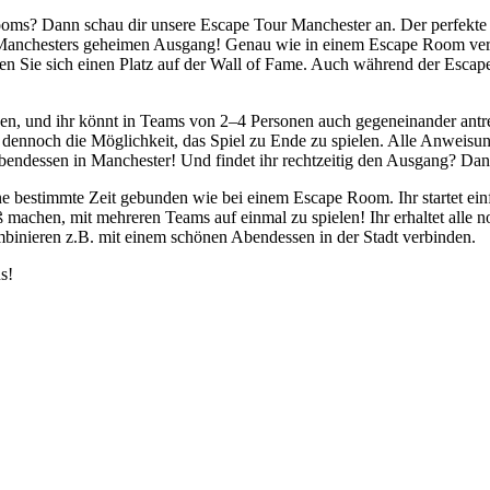
Rooms? Dann schau dir unsere Escape Tour Manchester an. Der perfekte 
ie Manchesters geheimen Ausgang! Genau wie in einem Escape Room ve
nen Sie sich einen Platz auf der Wall of Fame. Auch während der Esc
den, und ihr könnt in Teams von 2–4 Personen auch gegeneinander antre
r dennoch die Möglichkeit, das Spiel zu Ende zu spielen. Alle Anweisung
bendessen in Manchester! Und findet ihr rechtzeitig den Ausgang? Dann
eine bestimmte Zeit gebunden wie bei einem Escape Room. Ihr startet 
 machen, mit mehreren Teams auf einmal zu spielen! Ihr erhaltet alle
ombinieren z.B. mit einem schönen Abendessen in der Stadt verbinden.