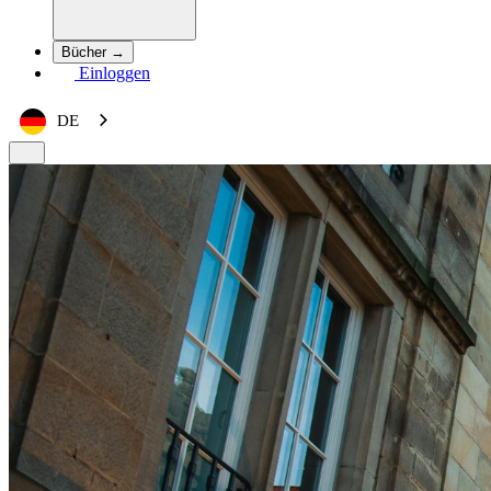
Bücher →
Einloggen
DE