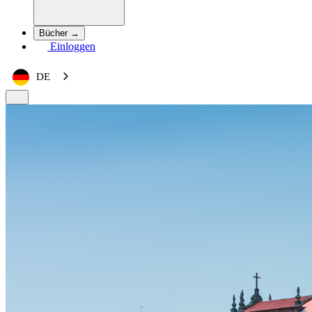
Bücher →
Einloggen
DE