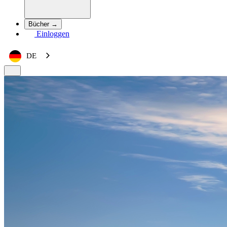
Bücher →
Einloggen
DE